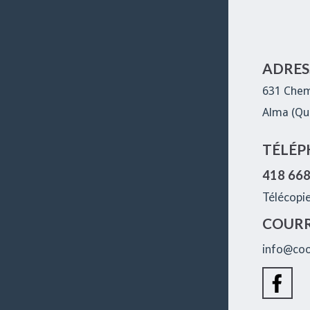
ADRESS
631 Chem
Alma (Qu
TÉLÉP
418 66
Télécopi
COURR
info@coo