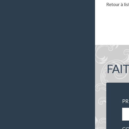
Retour à lis
FAI
P