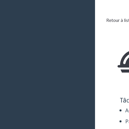
Retour à lis
Tâ
A
P