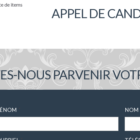
te de items
APPEL DE CAN
TES-NOUS PARVENIR VOT
*
RÉNOM
NOM
*