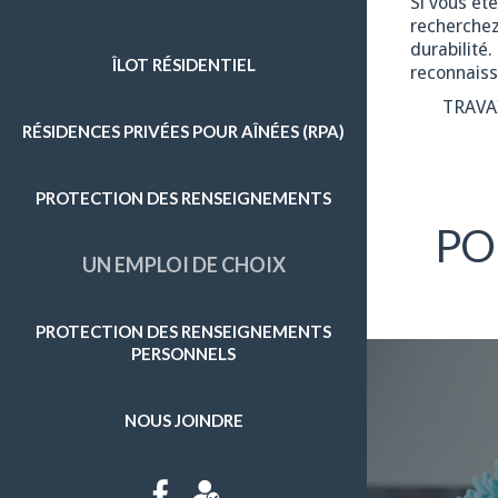
Si vous êt
recherchez
ENTRETIEN MÉNAGER
durabilité
ÎLOT RÉSIDENTIEL
reconnaiss
GRAND MÉNAGE
TRAVA
RÉSIDENCES PRIVÉES POUR AÎNÉES (RPA)
PRÉPARATION DE REPAS
SOINS D'HYGIÈNE
PROTECTION DES RENSEIGNEMENTS
SURVEILLANCE
PO
UN EMPLOI DE CHOIX
APPROVISIONNEMENT ET AUTRES COURSES
ENTRETIEN EXTÉRIEUR
PROTECTION DES RENSEIGNEMENTS
Plus de détails
PERSONNELS
NOUS JOINDRE