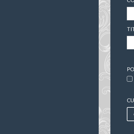
CO
TI
PO
CU