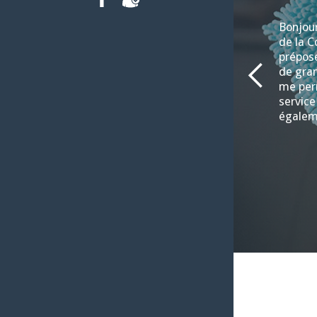
FACEBOOK
INTRANET
Bonjour
de la C
préposé
de gran
me per
service
égalem