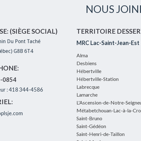
NOUS JOIN
E: (SIÈGE SOCIAL)
TERRITOIRE DESSER
in Du Pont Taché
MRC Lac-Saint-Jean-Est
ébec) G8B 6T4
Alma
Desbiens
HONE:
Hébertville
Hébertville-Station
8-0854
Labrecque
eur : 418 344-4586
Lamarche
IEL:
L'Ascension-de-Notre-Seigne
Métabetchouan-Lac-à-la-Cro
plsje.com
Saint-Bruno
Saint-Gédéon
Saint-Henri-de-Taillon