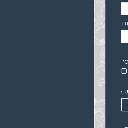
TI
PO
CU