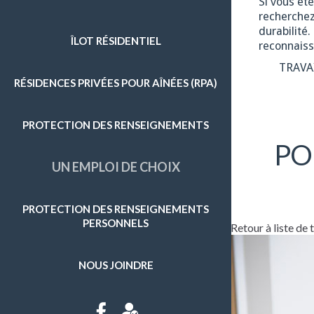
Si vous êt
recherchez
ENTRETIEN MÉNAGER
durabilité
ÎLOT RÉSIDENTIEL
reconnaiss
GRAND MÉNAGE
TRAVA
RÉSIDENCES PRIVÉES POUR AÎNÉES (RPA)
PRÉPARATION DE REPAS
SOINS D'HYGIÈNE
PROTECTION DES RENSEIGNEMENTS
SURVEILLANCE
PO
UN EMPLOI DE CHOIX
APPROVISIONNEMENT ET AUTRES COURSES
ENTRETIEN EXTÉRIEUR
PROTECTION DES RENSEIGNEMENTS
PERSONNELS
Retour à liste de
NOUS JOINDRE