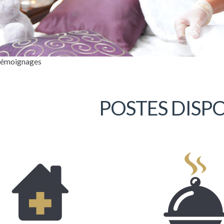
 témoignages
POSTES DISP
r, mon nom est Isabelle Gilbert. Je suis
ée à la résidence le Havre Curé-Hébert
 à Hébertville. Je travaille pour cet employeur
 un an. Cet emploi me permet de travailler
es personnes âgées, ce que j’apprécie
up. J’aime mon travail!