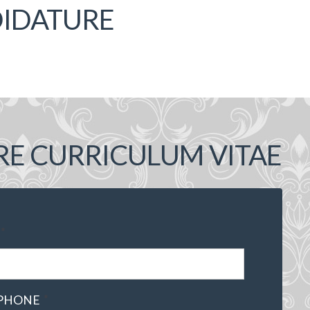
DIDATURE
RE CURRICULUM VITAE
*
*
PHONE