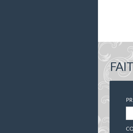
FAI
P
CO