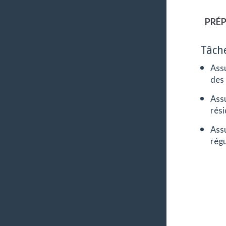
PRÉP
Tâch
Assu
des 
Assu
rési
Assu
régu