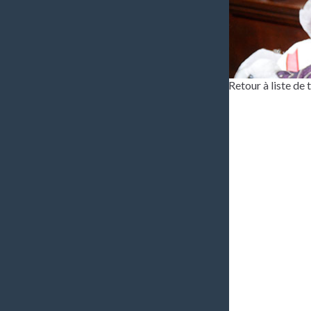
Retour à liste de
Bonjou
prépos
située
depuis
avec l
beauco