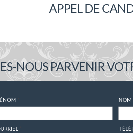
APPEL DE CAN
TES-NOUS PARVENIR VOT
*
RÉNOM
NOM
*
URRIEL
TÉLÉ