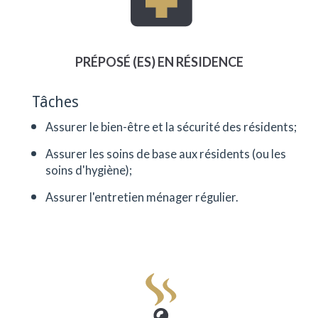
plus de douze ans. Je suis préposé à
domicile et j’effectue, entre autres, les
services de grand ménage à notre
clientèle. C’est un emploi qui me permet de
PRÉPOSÉ (ES) EN RÉSIDENCE
développer mon côté aidant, de rendre
service et qui m’amène à utiliser mon côté
cœur également.
Tâches
Assurer le bien-être et la sécurité des résidents;
Assurer les soins de base aux résidents (ou les
soins d'hygiène);
Assurer l'entretien ménager régulier.