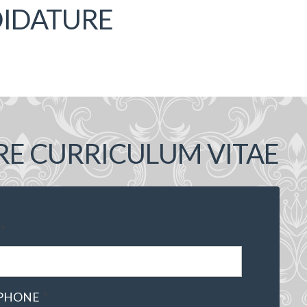
DIDATURE
RE CURRICULUM VITAE
*
*
PHONE