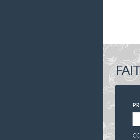
FAI
P
CO