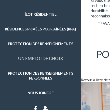
Si vous êt
recherchez
ENTRETIEN MÉNAGER
durabilité
ÎLOT RÉSIDENTIEL
reconnaiss
GRAND MÉNAGE
TRAVA
RÉSIDENCES PRIVÉES POUR AÎNÉES (RPA)
PRÉPARATION DE REPAS
SOINS D'HYGIÈNE
PROTECTION DES RENSEIGNEMENTS
SURVEILLANCE
PO
UN EMPLOI DE CHOIX
APPROVISIONNEMENT ET AUTRES COURSES
ENTRETIEN EXTÉRIEUR
PROTECTION DES RENSEIGNEMENTS
PERSONNELS
Retour à liste de
NOUS JOINDRE