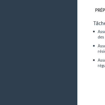
PRÉP
Tâch
Assu
des 
Assu
rési
Assu
régu