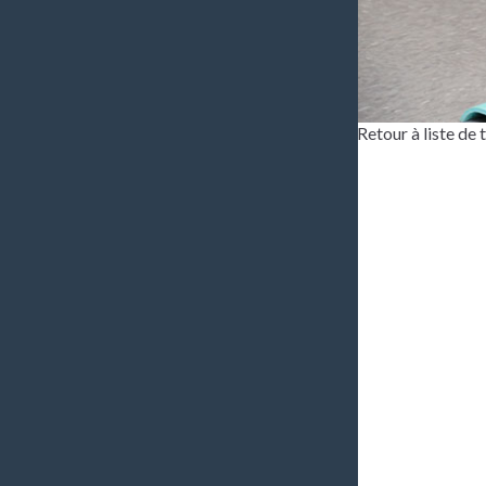
Retour à liste de
Bonjou
pour l
Depuis
format
J’aime
nous p
format