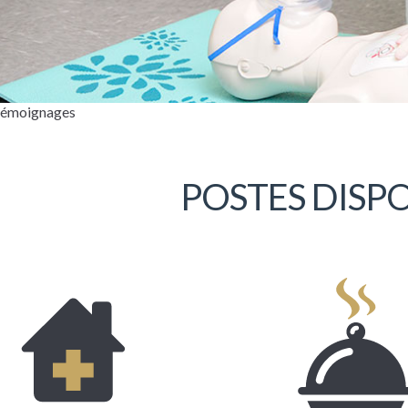
 témoignages
POSTES DISP
r, mon nom est Monique Côté. Je travaille
a Coopérative depuis près de douze années.
 la dernière année, j’occupe la fonction de
rice, et ce, à mon plus grand bonheur.
 beaucoup l’ouverture de l’employeur qui
ermet de faire avancer et de développer la
ion à son plein potentiel.