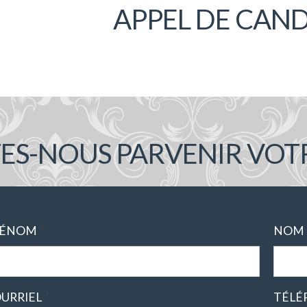
APPEL DE CAN
TES-NOUS PARVENIR VOT
*
RÉNOM
NOM
*
URRIEL
TÉLÉ