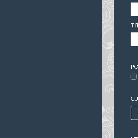
TI
PO
CU