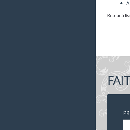
A
Retour à lis
FAI
P