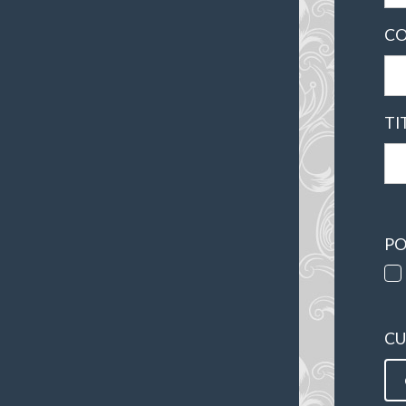
CO
TI
PO
CU