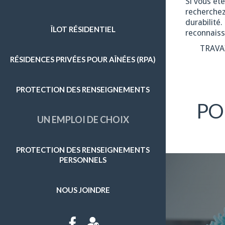
Si vous êt
recherchez
ENTRETIEN MÉNAGER
durabilité
ÎLOT RÉSIDENTIEL
reconnaiss
GRAND MÉNAGE
TRAVA
RÉSIDENCES PRIVÉES POUR AÎNÉES (RPA)
PRÉPARATION DE REPAS
SOINS D'HYGIÈNE
PROTECTION DES RENSEIGNEMENTS
SURVEILLANCE
PO
UN EMPLOI DE CHOIX
APPROVISIONNEMENT ET AUTRES COURSES
ENTRETIEN EXTÉRIEUR
PROTECTION DES RENSEIGNEMENTS
Plus de détails
PERSONNELS
NOUS JOINDRE