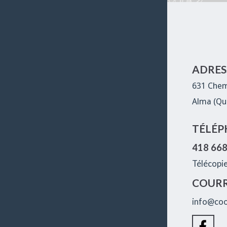
ADRESS
631 Chem
Alma (Qu
TÉLÉP
418 66
Télécopi
COURR
info@coo