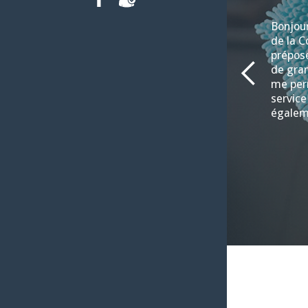
FACEBOOK
INTRANET
Bonjour
de la C
préposé
de gran
me per
service
égalem