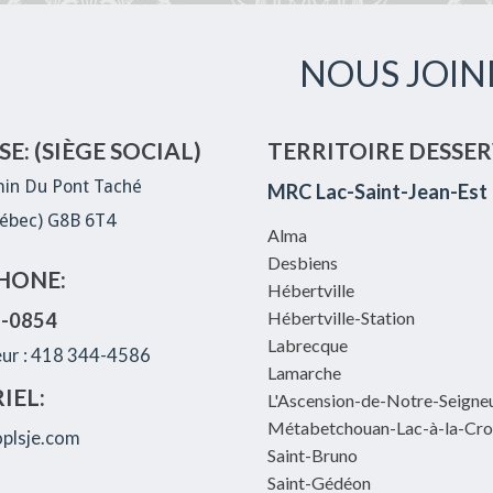
NOUS JOIN
E: (SIÈGE SOCIAL)
TERRITOIRE DESSER
in Du Pont Taché
MRC Lac-Saint-Jean-Est
ébec) G8B 6T4
Alma
Desbiens
HONE:
Hébertville
Hébertville-Station
8-0854
Labrecque
eur : 418 344-4586
Lamarche
IEL:
L'Ascension-de-Notre-Seigne
Métabetchouan-Lac-à-la-Cro
plsje.com
Saint-Bruno
Saint-Gédéon