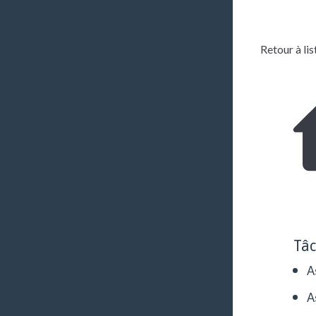
Retour à lis
Tâ
A
A