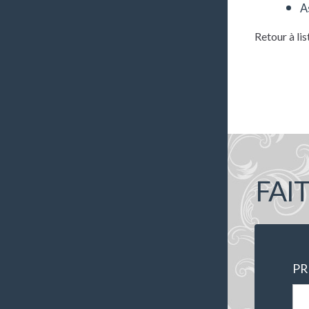
A
Retour à lis
FAI
P