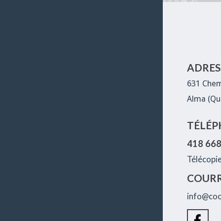
ADRESS
631 Chem
Alma (Qu
TÉLÉP
418 66
Télécopi
COURR
info@coo