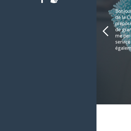
FACEBOOK
INTRANET
Bonjour
de la C
préposé
de gran
me per
service
égalem