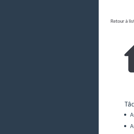
Retour à lis
Tâ
A
A