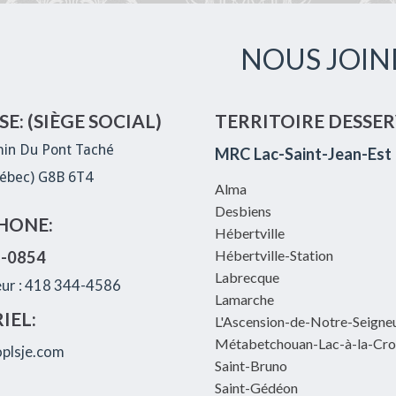
NOUS JOIN
E: (SIÈGE SOCIAL)
TERRITOIRE DESSER
in Du Pont Taché
MRC Lac-Saint-Jean-Est
ébec) G8B 6T4
Alma
Desbiens
HONE:
Hébertville
Hébertville-Station
8-0854
Labrecque
eur : 418 344-4586
Lamarche
IEL:
L'Ascension-de-Notre-Seigne
Métabetchouan-Lac-à-la-Cro
plsje.com
Saint-Bruno
Saint-Gédéon