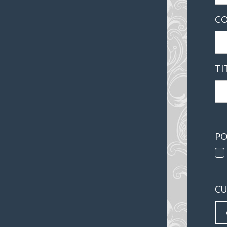
CO
TI
PO
CU