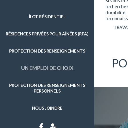
Si vous êt
recherchez
ENTRETIEN MÉNAGER
durabilité
ÎLOT RÉSIDENTIEL
reconnaiss
GRAND MÉNAGE
TRAVA
RÉSIDENCES PRIVÉES POUR AÎNÉES (RPA)
PRÉPARATION DE REPAS
SOINS D'HYGIÈNE
PROTECTION DES RENSEIGNEMENTS
SURVEILLANCE
PO
UN EMPLOI DE CHOIX
APPROVISIONNEMENT ET AUTRES COURSES
ENTRETIEN EXTÉRIEUR
PROTECTION DES RENSEIGNEMENTS
Plus de détails
PERSONNELS
NOUS JOINDRE