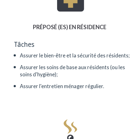
plus de douze ans. Je suis préposé à
domicile et j’effectue, entre autres, les
services de grand ménage à notre
clientèle. C’est un emploi qui me permet de
PRÉPOSÉ (ES) EN RÉSIDENCE
développer mon côté aidant, de rendre
service et qui m’amène à utiliser mon côté
cœur également.
Tâches
Assurer le bien-être et la sécurité des résidents;
Assurer les soins de base aux résidents (ou les
soins d'hygiène);
Assurer l'entretien ménager régulier.