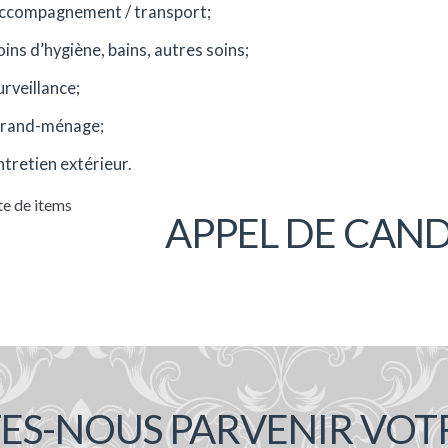
ccompagnement / transport;
oins d’hygiène, bains, autres soins;
urveillance;
rand-ménage;
ntretien extérieur.
te de items
APPEL DE CAN
TES-NOUS PARVENIR VOT