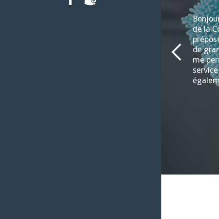
FACEBOOK
INTRANET
Bonjour
de la C
préposé
de gran
me per
service
égalem