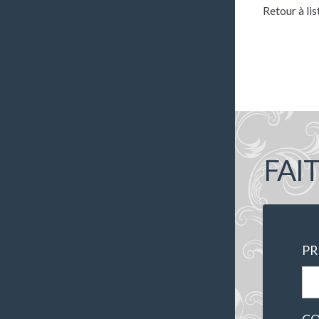
Retour à lis
FAI
P