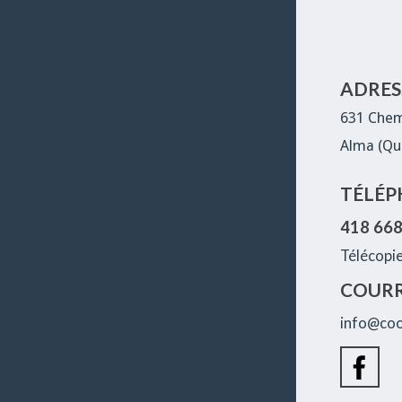
ADRESS
631 Chem
Alma (Qu
TÉLÉP
418 66
Télécopi
COURR
info@coo