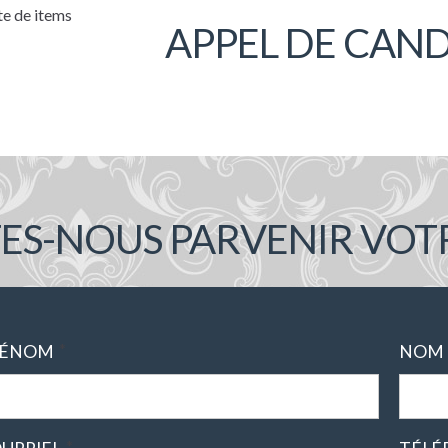
te de items
APPEL DE CAN
TES-NOUS PARVENIR VOT
*
RÉNOM
NOM
*