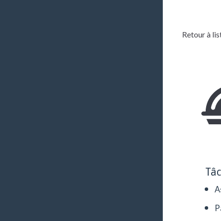
Retour à lis
Tâ
A
P