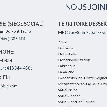
NOUS JOIN
E: (SIÈGE SOCIAL)
TERRITOIRE DESSER
in Du Pont Taché
MRC Lac-Saint-Jean-Est
ébec) G8B 6T4
Alma
Desbiens
HONE:
Hébertville
Hébertville-Station
8-0854
Labrecque
eur : 418 344-4586
Lamarche
IEL:
L'Ascension-de-Notre-Seigne
Métabetchouan-Lac-à-la-Cro
plsje.com
Saint-Bruno
Saint-Gédéon
Saint-Henri-de-Taillon