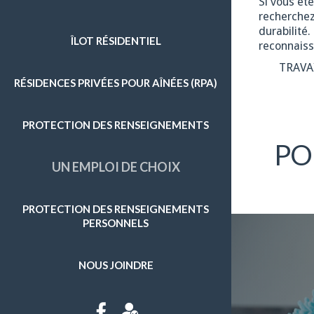
Si vous êt
recherchez
ENTRETIEN MÉNAGER
durabilité
ÎLOT RÉSIDENTIEL
reconnaiss
GRAND MÉNAGE
TRAVA
RÉSIDENCES PRIVÉES POUR AÎNÉES (RPA)
PRÉPARATION DE REPAS
SOINS D'HYGIÈNE
PROTECTION DES RENSEIGNEMENTS
SURVEILLANCE
PO
UN EMPLOI DE CHOIX
APPROVISIONNEMENT ET AUTRES COURSES
ENTRETIEN EXTÉRIEUR
PROTECTION DES RENSEIGNEMENTS
Plus de détails
PERSONNELS
NOUS JOINDRE