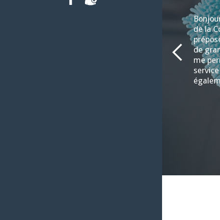
FACEBOOK
INTRANET
Bonjour
de la C
préposé
de gran
me per
service
égalem