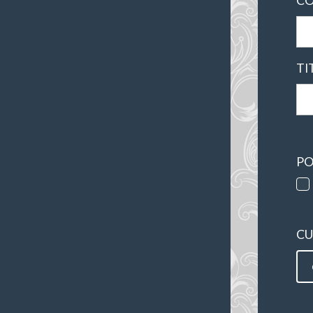
CO
TI
PO
CU