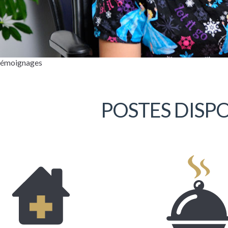
 témoignages
POSTES DISP
r, mon nom est Danielle Drolet. Je suis à
oi de la Coopérative depuis plus de dix
. J’occupe actuellement la fonction de
rice et c’est un privilège pour moi de
r accompagner les préposées dans leurs
 respectives. Ce qui me stimule au plus haut
dans ce poste, c’est sans contredit la relation
 que je retrouve au quotidien avec les