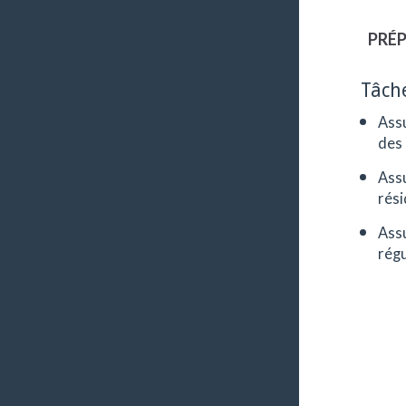
prépos
PRÉP
Tâch
Assu
des 
Assu
rési
Assu
régu