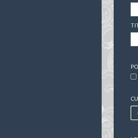
TI
PO
CU