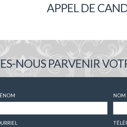
APPEL DE CAN
TES-NOUS PARVENIR VOT
*
RÉNOM
NOM
*
URRIEL
TÉLÉ