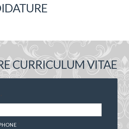
DIDATURE
RE CURRICULUM VITAE
*
*
PHONE