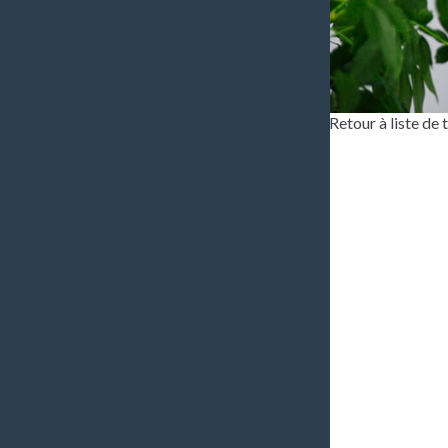
Retour à liste de
Bonjou
l’empl
années
format
pouvoi
tâches
point 
d’aide