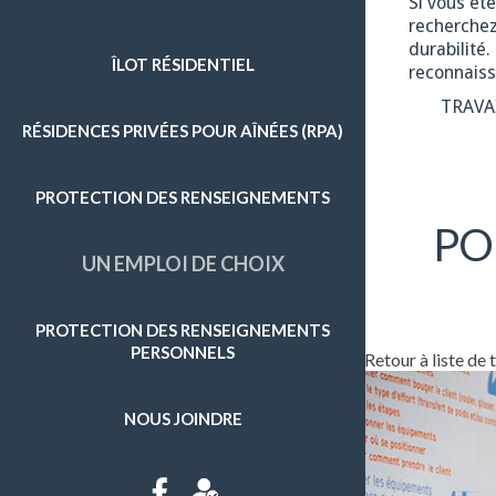
Si vous êt
recherchez
ENTRETIEN MÉNAGER
durabilité
ÎLOT RÉSIDENTIEL
reconnaiss
GRAND MÉNAGE
TRAVA
RÉSIDENCES PRIVÉES POUR AÎNÉES (RPA)
PRÉPARATION DE REPAS
SOINS D'HYGIÈNE
PROTECTION DES RENSEIGNEMENTS
SURVEILLANCE
PO
UN EMPLOI DE CHOIX
APPROVISIONNEMENT ET AUTRES COURSES
ENTRETIEN EXTÉRIEUR
PROTECTION DES RENSEIGNEMENTS
PERSONNELS
Retour à liste de
NOUS JOINDRE