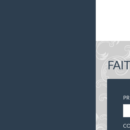
FAI
P
CO