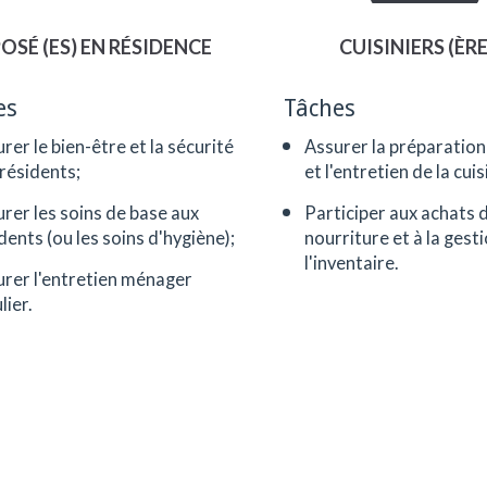
ées et les clients.
OSÉ (ES) EN RÉSIDENCE
CUISINIERS (ÈRE
es
Tâches
rer le bien-être et la sécurité
Assurer la préparation
résidents;
et l'entretien de la cuis
rer les soins de base aux
Participer aux achats 
dents (ou les soins d'hygiène);
nourriture et à la gest
l'inventaire.
rer l'entretien ménager
lier.