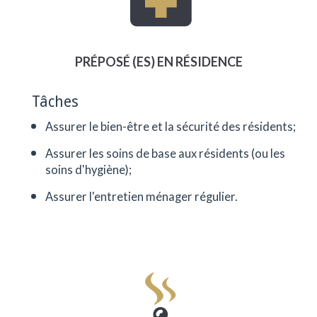
plus de douze ans. Je suis préposé à
domicile et j’effectue, entre autres, les
services de grand ménage à notre
clientèle. C’est un emploi qui me permet de
PRÉPOSÉ (ES) EN RÉSIDENCE
développer mon côté aidant, de rendre
service et qui m’amène à utiliser mon côté
cœur également.
Tâches
Assurer le bien-être et la sécurité des résidents;
Assurer les soins de base aux résidents (ou les
soins d'hygiène);
Assurer l'entretien ménager régulier.